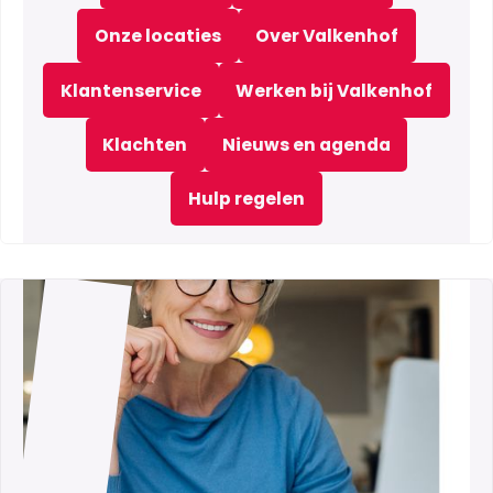
Onze locaties
Over Valkenhof
Klantenservice
Werken bij Valkenhof
Klachten
Nieuws en agenda
Hulp regelen