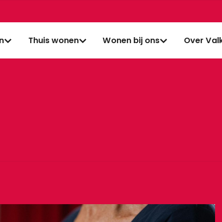
jn
Thuis wonen
Wonen bij ons
Over Val