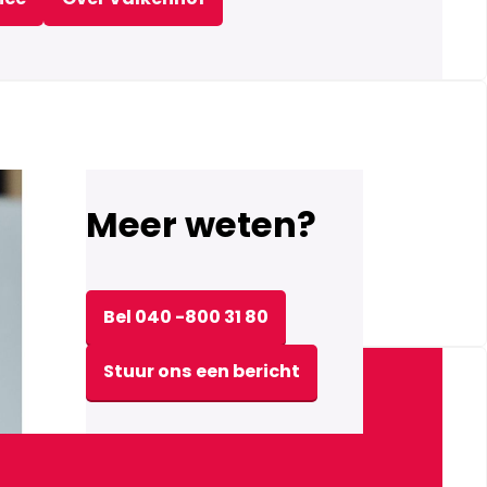
Meer weten?
Bel 040 -800 31 80
Stuur ons een bericht