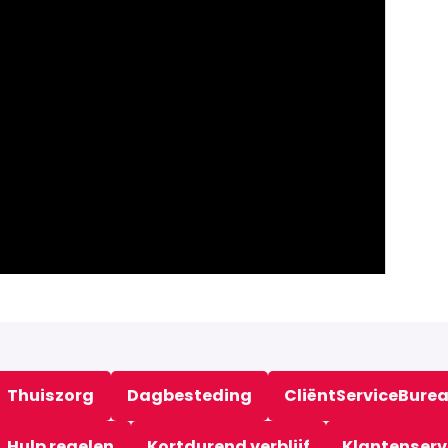
Thuiszorg
Dagbesteding
CliëntServiceBure
Hulp regelen
Kortdurend verblijf
Klantenserv