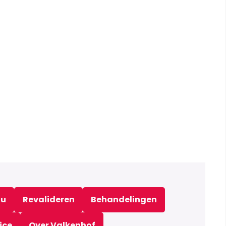
au
Revalideren
Behandelingen
ice
Over Valkenhof