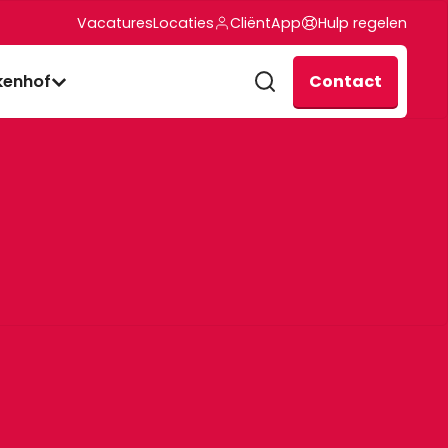
Vacatures
Locaties
CliëntApp
Hulp regelen
Contact
kenhof