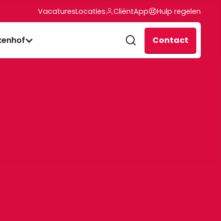
Vacatures
Locaties
CliëntApp
Hulp regelen
Contact
kenhof