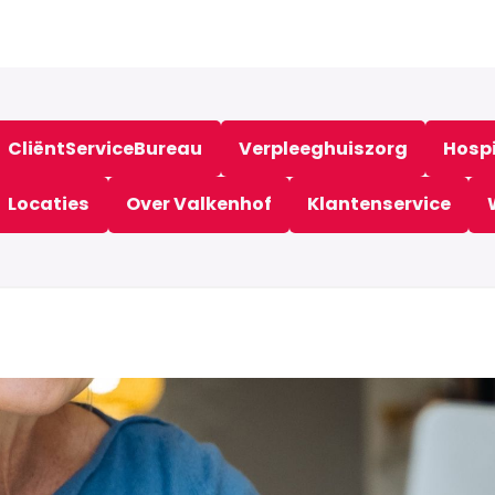
CliëntServiceBureau
Verpleeghuiszorg
Hosp
Locaties
Over Valkenhof
Klantenservice