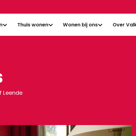
jn
Thuis wonen
Wonen bij ons
Over Val
s
of Leende