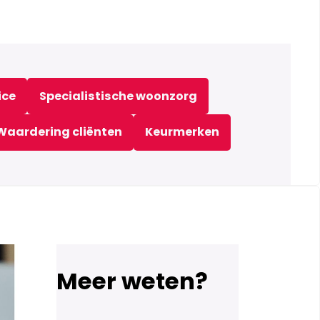
ice
Specialistische woonzorg
Waardering cliënten
Keurmerken
Meer weten?