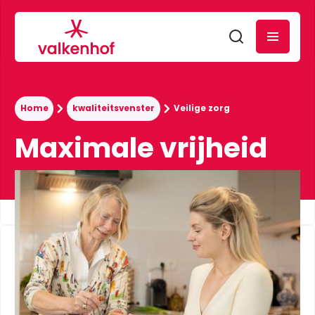
Home
kwaliteitsvenster
Veilige zorg
Maximale vrijheid
op maat
Vrijheid als het kan, veiligheid als het moet