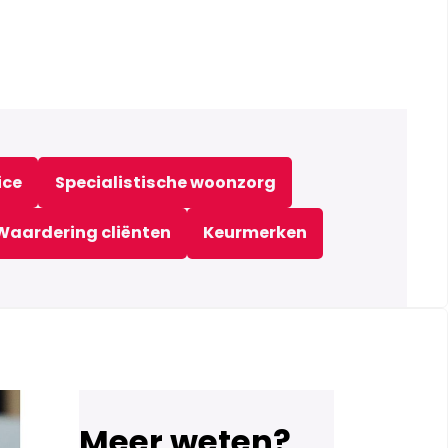
ice
Specialistische woonzorg
Waardering cliënten
Keurmerken
Meer weten?