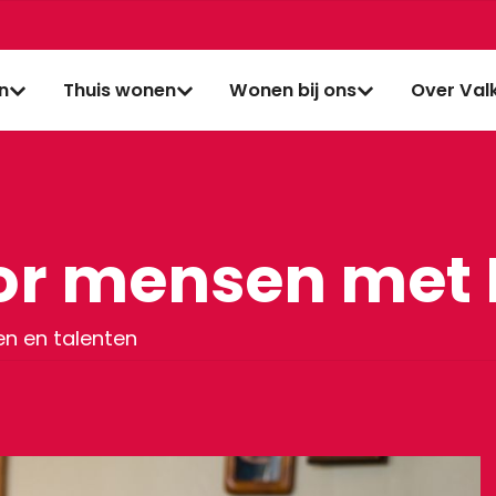
jn
Thuis wonen
Wonen bij ons
Over Val
or mensen met 
n en talenten