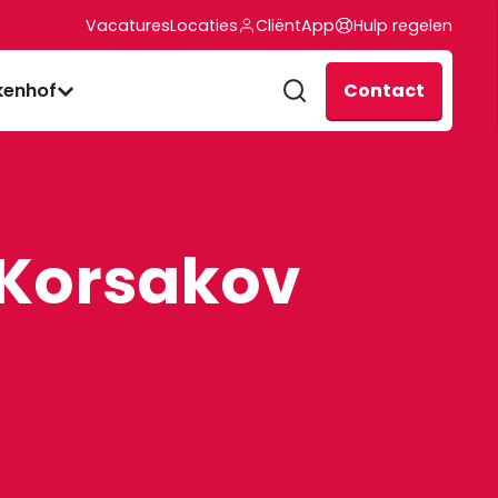
Vacatures
Locaties
CliëntApp
Hulp regelen
Contact
kenhof
Korsakov