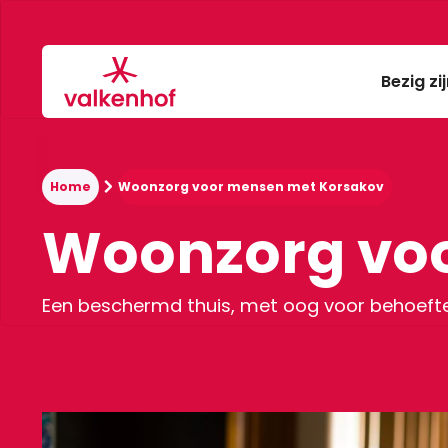
Bezig zi
Home
Woonzorg voor mensen met Korsakov
Woonzorg vo
Een beschermd thuis, met oog voor behoefte