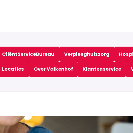
CliëntServiceBureau
Verpleeghuiszorg
Hosp
Locaties
Over Valkenhof
Klantenservice