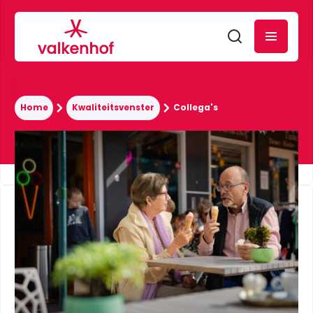
Home
Kwaliteitsvenster
Collega's
Collega's
Wie er hier werken en waar het over gaat